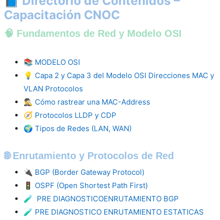
📘 Directorio de Contenidos –
Capacitación CNOC
🧠 Fundamentos de Red y Modelo OSI
📚
MODELO OSI
💡
Capa 2 y Capa 3 del Modelo OSI Direcciones MAC y
VLAN Protocolos
🕵️‍♂️
Cómo rastrear una MAC-Address
🧭
Protocolos LLDP y CDP
🌍
Tipos de Redes (LAN, WAN)
🌐 Enrutamiento y Protocolos de Red
🔌
BGP (Border Gateway Protocol)
🚦
OSPF (Open Shortest Path First)
🧪
PRE DIAGNOSTICOENRUTAMIENTO BGP
🧪
PRE DIAGNOSTICO ENRUTAMIENTO ESTATICAS