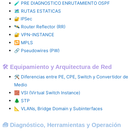
🧪
PRE DIAGNOSTICO ENRUTAMIENTO OSPF
🗺️
RUTAS ESTATICAS
🔐
IPSec
🛰️
Router Reflector (RR)
🔐
VPN-INSTANCE
🔁
MPLS
🔗
Pseudowires (PW)
🛠️ Equipamiento y Arquitectura de Red
🛠️
Diferencias entre PE, CPE, Switch y Convertidor de
Medio
🧱
VSI (Virtual Switch Instance)
🌲
STP
📐
VLANs, Bridge Domain y Subinterfaces
🧰 Diagnóstico, Herramientas y Operación