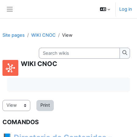
Skip to main content
Log in
Side panel
Site pages
WIKI CNOC
View
Search wikis
Searc
WIKI CNOC
Completion requirements
Print
COMANDOS