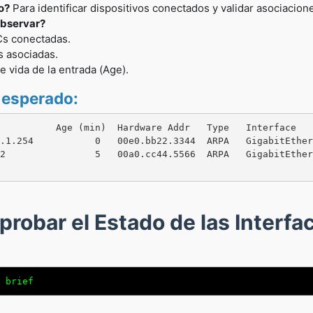
o?
Para identificar dispositivos conectados y validar asociacion
bservar?
Cs conectadas.
s asociadas.
 vida de la entrada (Age).
 esperado:
          Age (min)  Hardware Addr   Type   Interface

.1.254           0   00e0.bb22.3344  ARPA   GigabitEther
2                5   00a0.cc44.5566  ARPA   GigabitEther
probar el Estado de las Interfa
 brief