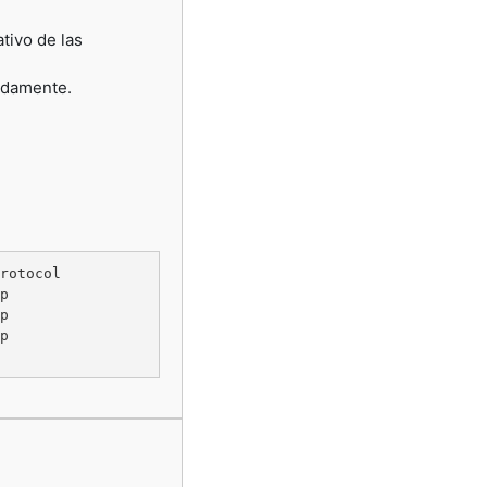
tivo de las
pidamente.
rotocol

p      

p      

p
