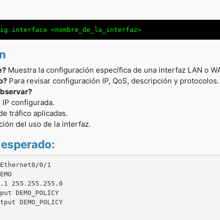
ig interface <nombre_de_la_interfaz>
ón
e?
Muestra la configuración específica de una interfaz LAN o W
o?
Para revisar configuración IP, QoS, descripción y protocolos.
bservar?
 IP configurada.
de tráfico aplicadas.
ción del uso de la interfaz.
 esperado:
Ethernet0/0/1

EMO

.1 255.255.255.0

put DEMO_POLICY

tput DEMO_POLICY
