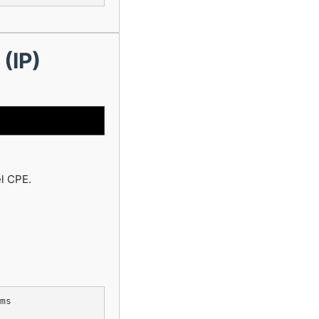
 (IP)
el CPE.
ms
