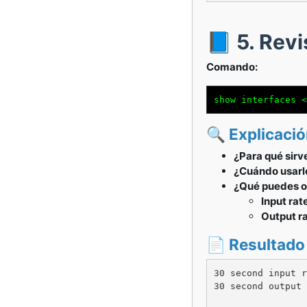
📘 5. Revi
Comando:
show interfaces <
🔍 Explicaci
¿Para qué sirv
¿Cuándo usarl
¿Qué puedes o
Input rat
Output ra
📄 Resultado
30 second input r
30 second output 