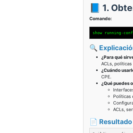
📘 1. Obt
Comando:
show running-conf
🔍 Explicaci
¿Para qué sirv
ACLs, políticas
¿Cuándo usarl
CPE.
¿Qué puedes o
Interface
Políticas
Configura
ACLs, ser
📄 Resultado