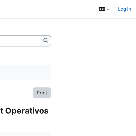
Log in
Search wikis
Print
et Operativos