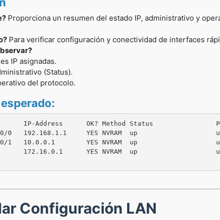
ón
e?
Proporciona un resumen del estado IP, administrativo y opera
o?
Para verificar configuración y conectividad de interfaces rá
bservar?
es IP asignadas.
ministrativo (Status).
erativo del protocolo.
 esperado:
      IP-Address      OK? Method Status                P
0/0   192.168.1.1     YES NVRAM  up                    u
0/1   10.0.0.1        YES NVRAM  up                    u
      172.16.0.1      YES NVRAM  up                    u
idar Configuración LAN