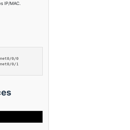
es IP/MAC.
net0/0/0

net0/0/1

ces