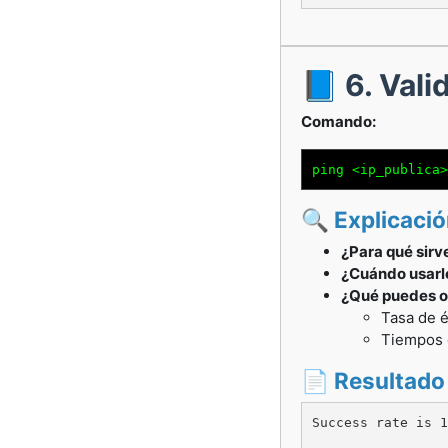
📘 6. Vali
Comando:
ping <ip_publica>
🔍 Explicaci
¿Para qué sirv
¿Cuándo usarl
¿Qué puedes o
Tasa de é
Tiempos d
📄 Resultado
Success rate is 1