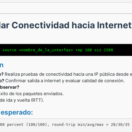
dar Conectividad hacia Internet
 source <nombre_de_la_interfaz> rep 100 siz 1500
ón
e?
Realiza pruebas de conectividad hacia una IP pública desde 
o?
Confirmar salida a internet y evaluar calidad de conexión.
bservar?
xito de los paquetes enviados.
e ida y vuelta (RTT).
 esperado:
00 percent (100/100), round-trip min/avg/max = 28/30/35 