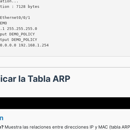
ation...

tion : 7128 bytes

Ethernet0/0/1

EMO

.1 255.255.255.0

put DEMO_POLICY

tput DEMO_POLICY

0.0.0.0 192.168.1.254

ficar la Tabla ARP
ón
e?
Muestra las relaciones entre direcciones IP y MAC (tabla ARP