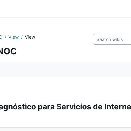
C
View
View
Search wikis
CNOC
ents
agnóstico para Servicios de Intern