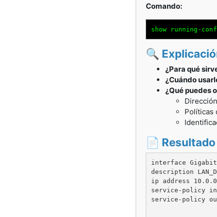
Comando:
show running-conf
🔍 Explicaci
¿Para qué sirv
¿Cuándo usarl
¿Qué puedes o
Dirección
Políticas 
Identifica
📄 Resultado
interface Gigabit
description LAN_D
ip address 10.0.0
service-policy in
service-policy ou