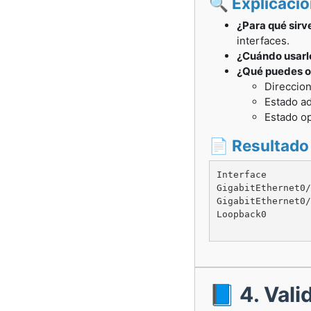
🔍 Explicaci
¿Para qué sirv
interfaces.
¿Cuándo usarl
¿Qué puedes o
Direccion
Estado ad
Estado op
📄 Resultado
Interface        
GigabitEthernet0/
GigabitEthernet0/
Loopback0        
📘 4. Val