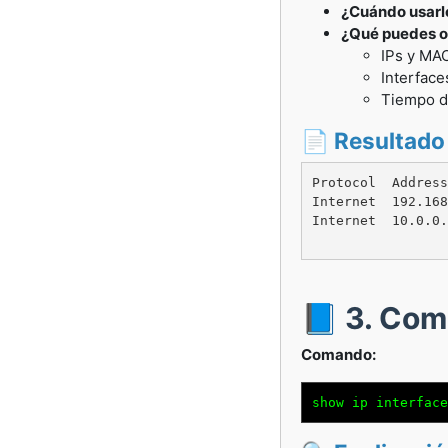
¿Cuándo usarl
¿Qué puedes o
IPs y MA
Interface
Tiempo de
📄 Resultado
Protocol  Address
Internet  192.168
Internet  10.0.0.
📘 3. Com
Comando:
show ip interface