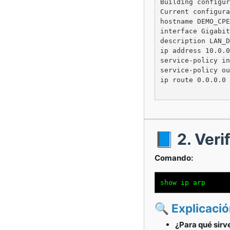
Building configur
Current configura
hostname DEMO_CPE

interface Gigabit
description LAN_D
ip address 10.0.0
service-policy in
service-policy ou
ip route 0.0.0.0 
📘 2. Veri
Comando:
show ip arp
🔍 Explicaci
¿Para qué sirv