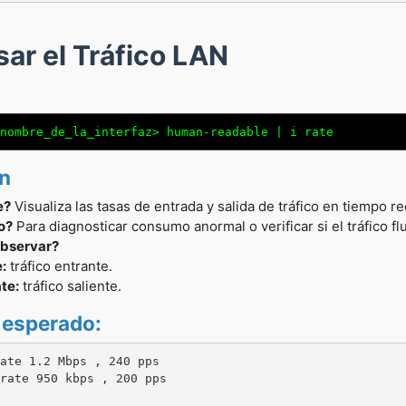
sar el Tráfico LAN
nombre_de_la_interfaz> human-readable | i rate
ón
e?
Visualiza las tasas de entrada y salida de tráfico en tiempo re
o?
Para diagnosticar consumo anormal o verificar si el tráfico fl
bservar?
e:
tráfico entrante.
te:
tráfico saliente.
 esperado:
ate 1.2 Mbps , 240 pps

rate 950 kbps , 200 pps
