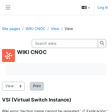
Skip to main content
Log in
Side panel
Site pages
WIKI CNOC
View
View
Search wikis
Searc
WIKI CNOC
Completion requirements
Print
VSI (Virtual Switch Instance)
Wiki error: Section name cannot be repeated '🔎 Explicación:'