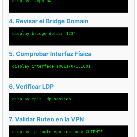
display l2vpn pw

4. Revisar el Bridge Domain
display bridge-domain 1234

5. Comprobar Interfaz Física
display interface 10GE1/0/1.1001

6. Verificar LDP
display mpls ldp session

7. Validar Ruteo en la VPN
display ip route vpn-instance CLIENTE
