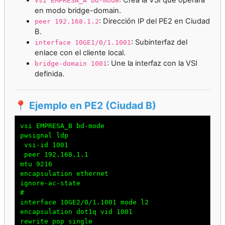
vsi EMPRESA_A bd-mode
en modo bridge-domain.
: Dirección IP del PE2 en Ciudad
peer 192.168.1.2
B.
: Subinterfaz del
interface 10GE1/0/1.1001
enlace con el cliente local.
: Une la interfaz con la VSI
bridge-domain 1001
definida.
📍 Ejemplo en PE2 (Ciudad B)
vsi EMPRESA_B bd-mode

pwsignal ldp

 vsi-id 1001

 peer 192.168.1.1

mtu 9216

encapsulation ethernet

ignore-ac-state

#

interface 10GE2/0/1.1001 mode l2

encapsulation dot1q vid 1001

rewrite pop single
