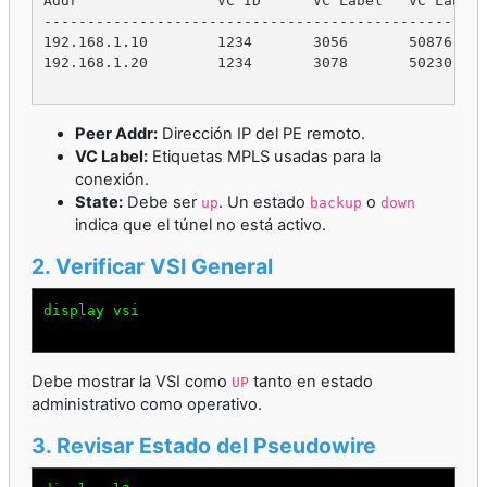
Addr                VC ID      VC Label   VC Label 
---------------------------------------------------
192.168.1.10        1234       3056       50876    
192.168.1.20        1234       3078       50230    
Peer Addr:
Dirección IP del PE remoto.
VC Label:
Etiquetas MPLS usadas para la
conexión.
State:
Debe ser
. Un estado
o
up
backup
down
indica que el túnel no está activo.
2. Verificar VSI General
display vsi

Debe mostrar la VSI como
tanto en estado
UP
administrativo como operativo.
3. Revisar Estado del Pseudowire