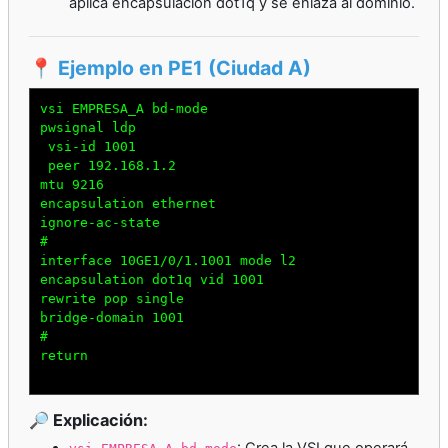
aplica encapsulación dot1q y se enlaza al dominio.
📍 Ejemplo en PE1 (Ciudad A)
vsi EMPRESA_A bd-mode

pwsignal ldp

 vsi-id 1001

 peer 192.168.1.2

mtu 9216

encapsulation ethernet

ignore-ac-state

#

interface 10GE1/0/1.1001 mode l2

encapsulation dot1q vid 1001

rewrite pop single

bridge-domain 1001

#

return

🔎 Explicación:
: Crea la VSI que operará