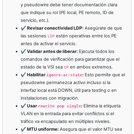
y pseudowire debe tener documentación clara
que indique su rol (PE local, PE remoto, ID de
servicio, etc.).
✔️ Revisar conectividad LDP:
Asegúrate de que
las sesiones
estén operativas entre los PE
LDP
antes de activar el servicio.
✔️ Validar antes de liberar:
Ejecuta todos los
comandos de verificación para garantizar que el
estado de la VSI sea
en ambos extremos.
UP
✔️ Habilitar
:
Esto permite que el
ignore-ac-state
pseudowire permanezca activo incluso si la
interfaz local está DOWN, útil para testing o en
instalaciones con migración.
✔️ Usar
:
Elimina la etiqueta
rewrite pop single
VLAN en la entrada para evitar conflictos si el
tráfico va encapsulado en múltiples niveles.
✔️ MTU uniforme:
Asegura que el valor MTU sea