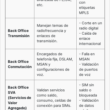
con
etc.
etiquetas
MPLS
- Corte en un
Manejan temas de
radio digital
Back Office
radiofrecuencia y
- Caída de
Transmisión
enlaces de
enlace
transmisión.
internacional
Encargados de
- Falla en
telefonía fija, DSLAM,
MSAN
Back Office
MSAN y
- Validación
Conmutación
configuraciones de
de puertos
voz.
de voz
- SIM sin
Back Office
Validan servicios
saldo o
SVA
como saldo,
bloqueada
(Servicios de
consumo, celdas de
- Validación
Valor
conexión para SIMs.
de datos
Agregado)