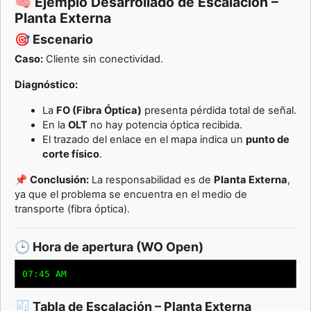
🧠 Ejemplo Desarrollado de Escalación –
Planta Externa
🎯 Escenario
Caso:
Cliente sin conectividad.
Diagnóstico:
La
FO (Fibra Óptica)
presenta pérdida total de señal.
En la
OLT
no hay potencia óptica recibida.
El trazado del enlace en el mapa indica un
punto de
corte físico
.
📌
Conclusión:
La responsabilidad es de
Planta Externa
,
ya que el problema se encuentra en el medio de
transporte (fibra óptica).
🕒 Hora de apertura (WO Open)
07:45 AM
🧾 Tabla de Escalación – Planta Externa