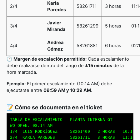
Karla
2/4
58261711
3 horas
11:
Paredes
Javier
3/4
58261299
5 horas
01:
Miranda
Andrea
4/4
58261881
6 horas
02:
Gómez
🕑
Margen de escalación permitido:
Cada escalamiento
debe realizarse dentro del rango de
±15 minutos
de la
hora marcada.
Ejemplo:
El primer escalamiento (10:14 AM) debe
ejecutarse entre
09:59 AM y 10:29 AM
.
📝 Cómo se documenta en el ticket
TABLA DE ESCALAMIENTO – PLANTA INTERNA GT

WO OPEN: 08:14 AM

1/4  LUIS RODRÍGUEZ     58261400   2 HORAS   10:14 A
2/4  KARLA PAREDES      58261711   3 HORAS   11:14 A