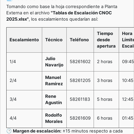
Tomando como base la hoja correspondiente a Planta
Externa en el archivo
"Tablas de Escalación CNOC
2025.xlsx"
, los escalamientos quedarían así:
Tiempo
Hora
Escalamiento
Técnico
Teléfono
desde
Límit
apertura
Escal
Julio
1/4
58261602
2 horas
09:4
Navarijo
Manuel
2/4
58261205
3 horas
10:4
Ramírez
Rene
3/4
58261183
5 horas
12:45
Agustín
Rodolfo
4/4
58261609
6 horas
01:45
Morales
🕑
Margen de escalación:
±15 minutos respecto a cada