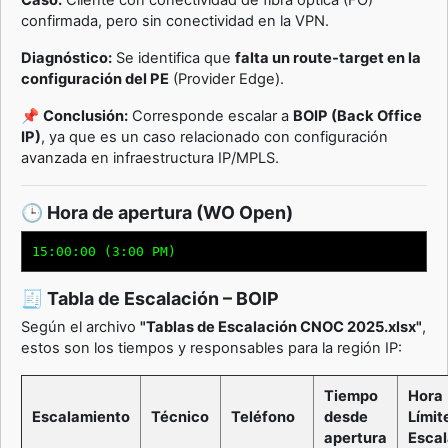
Caso:
Cliente con conectividad de fibra óptica (FO)
confirmada, pero sin conectividad en la VPN.
Diagnóstico:
Se identifica que
falta un route-target en la
configuración del PE
(Provider Edge).
📌
Conclusión:
Corresponde escalar a
BOIP (Back Office
IP)
, ya que es un caso relacionado con configuración
avanzada en infraestructura IP/MPLS.
🕒 Hora de apertura (WO Open)
15:00:00 (3:00 PM)
🧾 Tabla de Escalación – BOIP
Según el archivo
"Tablas de Escalación CNOC 2025.xlsx"
,
estos son los tiempos y responsables para la región IP:
Tiempo
Hora
Escalamiento
Técnico
Teléfono
desde
Límit
apertura
Escal