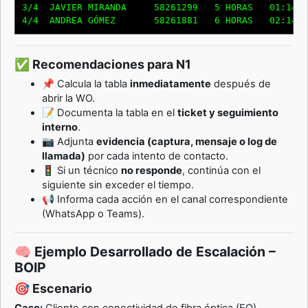
3/4  JAVIER MIRANDA     58261299   5 HORAS   01:14 P
✅ Recomendaciones para N1
📌 Calcula la tabla
inmediatamente
después de
abrir la WO.
📝 Documenta la tabla en el
ticket y seguimiento
interno
.
📷 Adjunta
evidencia (captura, mensaje o log de
llamada)
por cada intento de contacto.
🚦 Si un técnico
no responde
, continúa con el
siguiente sin exceder el tiempo.
📢 Informa cada acción en el canal correspondiente
(WhatsApp o Teams).
🧠 Ejemplo Desarrollado de Escalación –
BOIP
🎯 Escenario