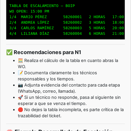
TABLA DE ESCALAMIENTO – BOIP

WO OPEN: 15:00 PM

1/4  MARIO PÉREZ       58260001   2 HORAS   17:00 PM

2/4  ANDREA LÓPEZ      58260002   3 HORAS   18:00 PM

3/4  CARLOS RAMÍREZ    58260003   5 HORAS   20:00 PM

✅ Recomendaciones para N1
🧮 Realiza el cálculo de la tabla en cuanto abras la
WO.
📝 Documenta claramente los técnicos
responsables y los tiempos.
📷 Adjunta evidencia del contacto para cada etapa
(WhatsApp, correo, llamada).
🚀 Si un técnico no responde, pasa al siguiente sin
esperar a que se venza el tiempo.
🛑 No dejes la tabla incompleta, es parte crítica de la
trazabilidad del ticket.