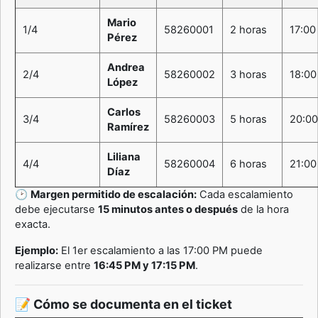
Mario
1/4
58260001
2 horas
17:00
Pérez
Andrea
2/4
58260002
3 horas
18:00
López
Carlos
3/4
58260003
5 horas
20:0
Ramírez
Liliana
4/4
58260004
6 horas
21:00
Díaz
🕑
Margen permitido de escalación:
Cada escalamiento
debe ejecutarse
15 minutos antes o después
de la hora
exacta.
Ejemplo:
El 1er escalamiento a las 17:00 PM puede
realizarse entre
16:45 PM y 17:15 PM
.
📝 Cómo se documenta en el ticket