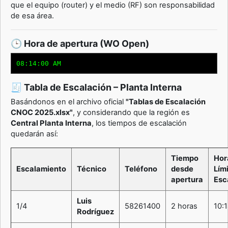
que el equipo (router) y el medio (RF) son responsabilidad
de esa área.
🕒 Hora de apertura (WO Open)
08:14:00 AM
🧾 Tabla de Escalación – Planta Interna
Basándonos en el archivo oficial
"Tablas de Escalación
CNOC 2025.xlsx"
, y considerando que la región es
Central Planta Interna
, los tiempos de escalación
quedarán así:
Tiempo
Hor
Escalamiento
Técnico
Teléfono
desde
Lím
apertura
Esc
Luis
1/4
58261400
2 horas
10:
Rodríguez