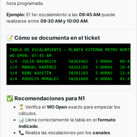
hora programada.
Ejemplo:
El 1er escalamiento a las
09:45 AM
puede
realizarse entre
09:30 AM y 10:00 AM
.
📝 Cómo se documenta en el ticket
TABLA DE ESCALAMIENTO – PLANTA EXTERNA METRO NORTE

WO OPEN: 07:45 AM

1/4  JULIO NAVARIJO     58261602   2 HORAS   09:45 A
2/4  MANUEL RAMÍREZ     58261205   3 HORAS   10:45 A
3/4  RENE AGUSTÍN       58261183   5 HORAS   12:45 P
✅ Recomendaciones para N1
⏳ Verifica el
WO Open
exacto para empezar los
cálculos.
📊 Llena correctamente la tabla en el
formato
indicado
.
📞 Realiza las escalaciones por los
canales