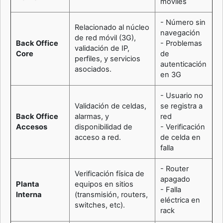
móviles
- Número sin
Relacionado al núcleo
navegación
de red móvil (3G),
Back Office
- Problemas
validación de IP,
Core
de
perfiles, y servicios
autenticación
asociados.
en 3G
- Usuario no
Validación de celdas,
se registra a
Back Office
alarmas, y
red
Accesos
disponibilidad de
- Verificación
acceso a red.
de celda en
falla
- Router
Verificación física de
apagado
Planta
equipos en sitios
- Falla
Interna
(transmisión, routers,
eléctrica en
switches, etc).
rack